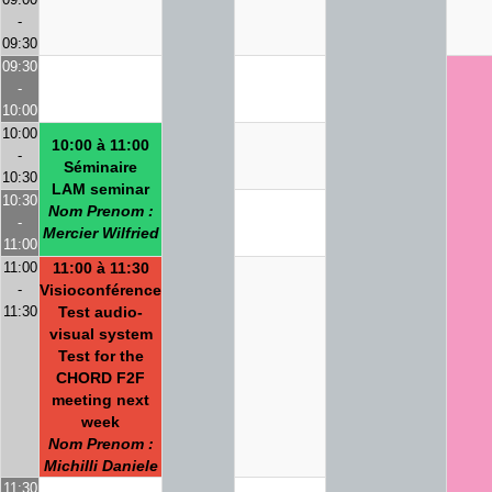
-
09:30
09:30
-
10:00
10:00
10:00 à 11:00
-
Séminaire
10:30
LAM seminar
10:30
Nom Prenom :
-
Mercier Wilfried
11:00
11:00
11:00 à 11:30
-
Visioconférence
11:30
Test audio-
visual system
Test for the
CHORD F2F
meeting next
week
Nom Prenom :
Michilli Daniele
11:30