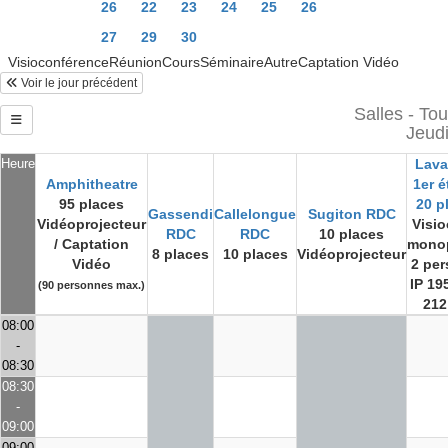
26
22
23
24
25
26
27
29
30
VisioconférenceRéunionCoursSéminaireAutreCaptation Vidéo
Voir le jour précédent
Salles - Tou
Jeudi
Heure
Lav
Amphitheatre
1er é
95 places
20 p
Gassendi
Callelongue
Sugiton RDC
Vidéoprojecteur
Visi
RDC
RDC
10 places
/ Captation
mono
8 places
10 places
Vidéoprojecteur
Vidéo
2 per
IP 19
(90 personnes max.)
212
08:00
-
08:30
08:30
-
09:00
09:00