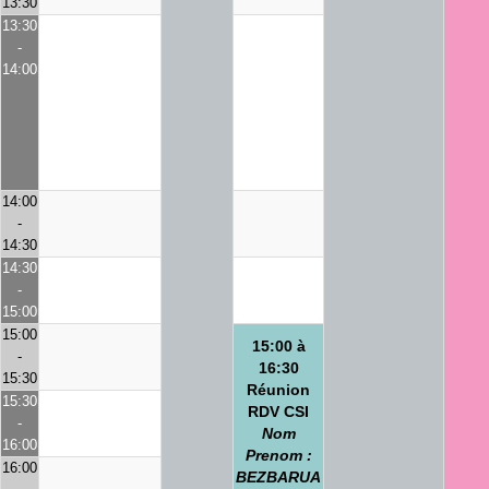
13:30
13:30
-
14:00
14:00
-
14:30
14:30
-
15:00
15:00
15:00 à
-
16:30
15:30
Réunion
15:30
RDV CSI
-
Nom
16:00
Prenom :
16:00
BEZBARUA